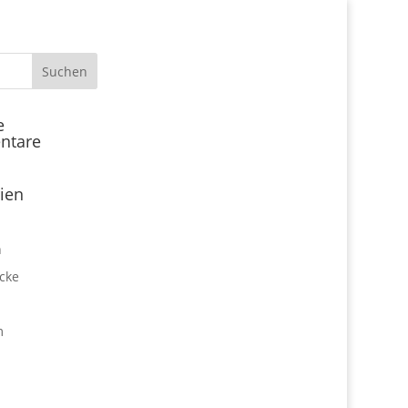
Start
e
ntare
Locations
Expo Park kulinarisch
ien
Über uns
Expo Lounge: Das Afterwork
n
Netzwerktreffen
cke
Jobangebote
Firmen vor Ort
m
Impressum
Datenschutz
expo2000revisited