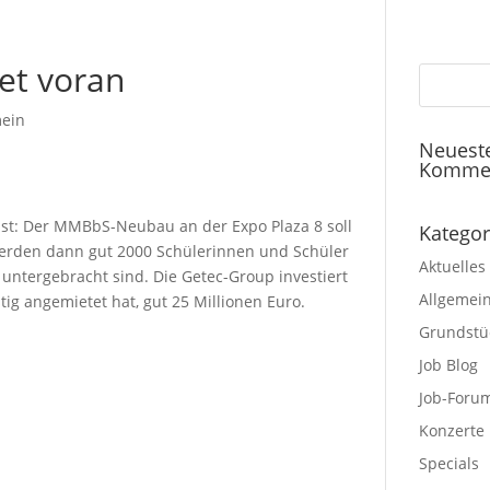
et voran
mein
Neuest
Komme
t: Der MMBbS-Neubau an der Expo Plaza 8 soll
Kategor
werden dann gut 2000 Schülerinnen und Schüler
Aktuelles
3 untergebracht sind. Die Getec-Group investiert
Allgemei
ig angemietet hat, gut 25 Millionen Euro.
Grundstü
Job Blog
Job-Foru
Konzerte
Specials