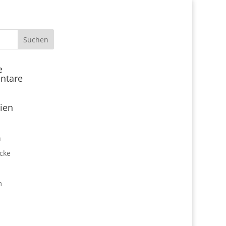
Start
e
ntare
Locations
Expo Park kulinarisch
ien
Über uns
Expo Lounge: Das Afterwork
n
Netzwerktreffen
cke
Jobangebote
Firmen vor Ort
m
Impressum
Datenschutz
expo2000revisited