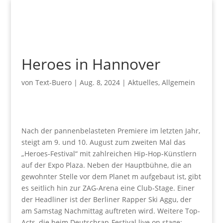
Heroes in Hannover
von
Text-Buero
|
Aug. 8, 2024
|
Aktuelles
,
Allgemein
Nach der pannenbelasteten Premiere im letzten Jahr,
steigt am 9. und 10. August zum zweiten Mal das
„Heroes-Festival“ mit zahlreichen Hip-Hop-Künstlern
auf der Expo Plaza. Neben der Hauptbühne, die an
gewohnter Stelle vor dem Planet m aufgebaut ist, gibt
es seitlich hin zur ZAG-Arena eine Club-Stage. Einer
der Headliner ist der Berliner Rapper Ski Aggu, der
am Samstag Nachmittag auftreten wird. Weitere Top-
Acts, die beim Deutschrap-Festival live on stage: