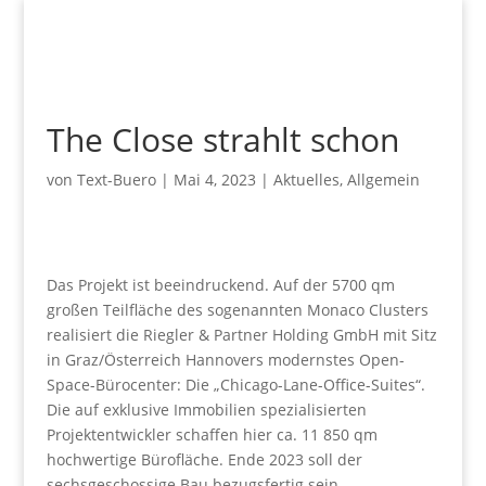
The Close strahlt schon
von
Text-Buero
|
Mai 4, 2023
|
Aktuelles
,
Allgemein
Das Projekt ist beeindruckend. Auf der 5700 qm
großen Teilfläche des sogenannten Monaco Clusters
realisiert die Riegler & Partner Holding GmbH mit Sitz
in Graz/Österreich Hannovers modernstes Open-
Space-Bürocenter: Die „Chicago-Lane-Office-Suites“.
Die auf exklusive Immobilien spezialisierten
Projektentwickler schaffen hier ca. 11 850 qm
hochwertige Bürofläche. Ende 2023 soll der
sechsgeschossige Bau bezugsfertig sein.