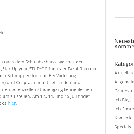
ein
Neuest
Komme
ich nach dem Schulabschluss, welches der
Kategor
 „StartUp your STUDY“ öffnen vier Fakultäten der
Aktuelles
 ein Schnupperstudium. Bei Vorlesung,
Allgemei
bor) und Gesprächen mit Lehrenden und
ihren potenziellen Studiengang kennenlernen
Grundstü
m zu stellen. Am 12., 14. und 15 Juli findet
Job Blog
t es
hier
.
Job-Foru
Konzerte
Specials