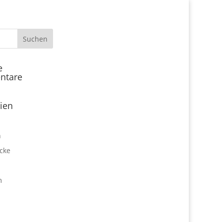
Start
e
ntare
Locations
Expo Park kulinarisch
ien
Über uns
Expo Lounge: Das Afterwork
n
Netzwerktreffen
cke
Jobangebote
Firmen vor Ort
m
Impressum
Datenschutz
expo2000revisited