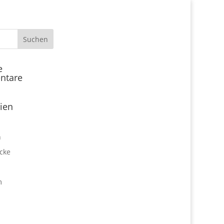
Start
e
ntare
Locations
Expo Park kulinarisch
ien
Über uns
Expo Lounge: Das Afterwork
n
Netzwerktreffen
cke
Jobangebote
Firmen vor Ort
m
Impressum
Datenschutz
expo2000revisited