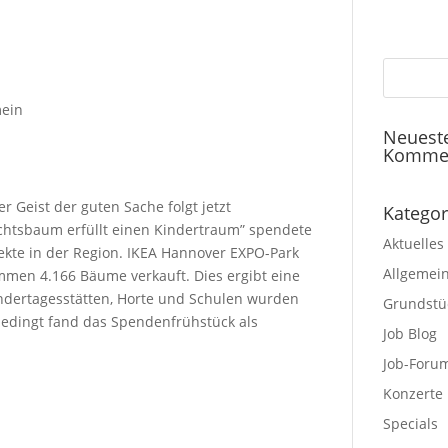
mein
Neuest
Komme
r Geist der guten Sache folgt jetzt
Kategor
achtsbaum erfüllt einen Kindertraum” spendete
Aktuelles
ekte in der Region. IKEA Hannover EXPO-Park
Allgemei
en 4.166 Bäume verkauft. Dies ergibt eine
ndertagesstätten, Horte und Schulen wurden
Grundstü
bedingt fand das Spendenfrühstück als
Job Blog
Job-Foru
Konzerte
Specials