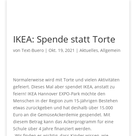
IKEA: Spende statt Torte
von
Text-Buero
|
Okt. 19, 2021
|
Aktuelles
,
Allgemein
Normalerweise wird mit Torte und vielen Aktivitäten
gefeiert. Dieses Mal aber spendet IKEA, anstatt zu
feiern! IKEA Hannover EXPO-Park möchte den
Menschen in der Region zum 15-Jährigen Bestehen
etwas zurückgeben und hat deshalb über 15.000
Euro an die GemüseAckerdemie gespendet. Mit
diesem Betrag kann das Ackerprogramm für eine
Schule über 4 Jahre finanziert werden.
„Wir finden es wichtig, dass Kinder wissen, wie