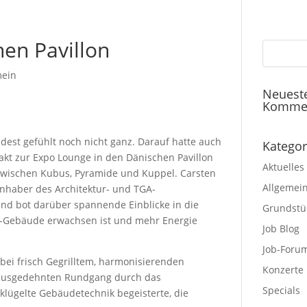
en Pavillon
mein
Neuest
Komme
est gefühlt noch nicht ganz. Darauf hatte auch
Kategor
akt zur Expo Lounge in den Dänischen Pavillon
Aktuelles
zwischen Kubus, Pyramide und Kuppel. Carsten
Allgemei
Inhaber des Architektur- und TGA-
und bot darüber spannende Einblicke in die
Grundstü
-Gebäude erwachsen ist und mehr Energie
Job Blog
Job-Foru
i frisch Gegrilltem, harmonisierenden
Konzerte
ausgedehnten Rundgang durch das
Specials
lügelte Gebäudetechnik begeisterte, die