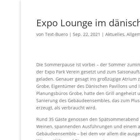
Expo Lounge im dänisch
von
Text-Buero
|
Sep. 22, 2021
|
Aktuelles
,
Allge
Die Sommerpause ist vorbei – der Sommer zumind
der Expo Park Verein gesetzt und zum Saisonauft
geladen. Genauer gesagt ins großzügige Atrium 
Grobe, Eigentümer des Dänischen Pavillons und 
Planungsbüros Grobe, hatte den Grill angeheizt 
Sanierung des Gebäudeensembles, das zum Plus
erzeugt, als verbraucht wird.
Rund 35 Gäste genossen den Spätsommerabend be
Weinen, spannenden Ausführungen und einem 
Gebäudeensemble – bei dem vor allem die ausgek