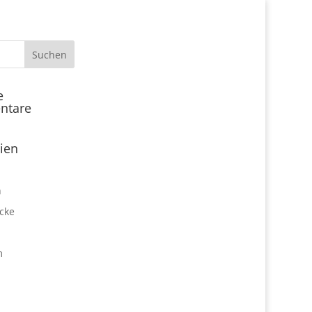
Start
e
ntare
Locations
Expo Park kulinarisch
ien
Über uns
Expo Lounge: Das Afterwork
n
Netzwerktreffen
cke
Jobangebote
Firmen vor Ort
m
Impressum
Datenschutz
expo2000revisited