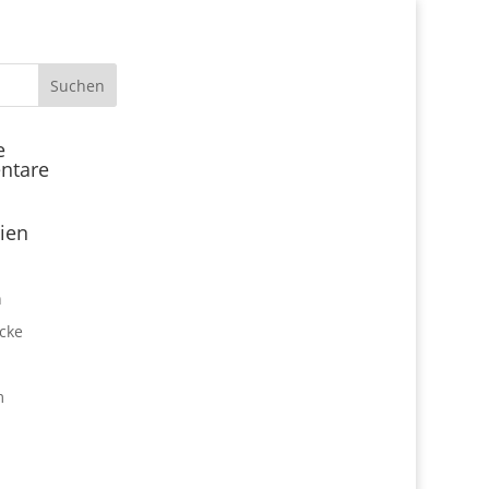
Start
e
ntare
Locations
Expo Park kulinarisch
ien
Über uns
Expo Lounge: Das Afterwork
n
Netzwerktreffen
cke
Jobangebote
Firmen vor Ort
m
Impressum
Datenschutz
expo2000revisited