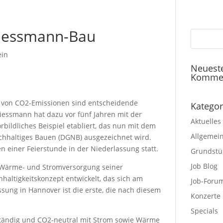
Viessmann-Bau
ein
Neuest
Komme
von CO​2​-Emissionen sind entscheidende
Kategor
ssmann hat dazu vor fünf Jahren mit der
Aktuelles
bildliches Beispiel etabliert, das nun mit dem
Allgemei
nachhaltiges Bauen (DGNB) ausgezeichnet wird.
 einer Feierstunde in der Niederlassung statt.
Grundstü
Job Blog
Wärme- und Stromversorgung seiner
altigkeitskonzept entwickelt, das sich am
Job-Foru
sung in Hannover ist die erste, die nach diesem
Konzerte
Specials
ändig und CO​2​-neutral mit Strom sowie Wärme