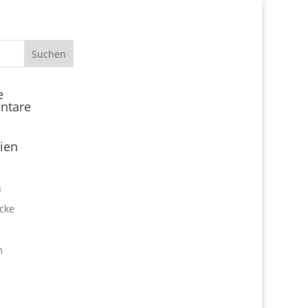
Start
e
ntare
Locations
Expo Park kulinarisch
ien
Über uns
Expo Lounge: Das Afterwork
n
Netzwerktreffen
cke
Jobangebote
Firmen vor Ort
m
Impressum
Datenschutz
expo2000revisited