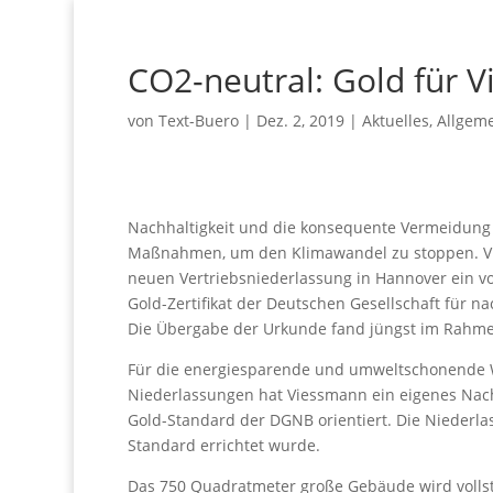
CO2-neutral: Gold für 
von
Text-Buero
|
Dez. 2, 2019
|
Aktuelles
,
Allgem
Nachhaltigkeit und die konsequente Vermeidung 
Maßnahmen, um den Klimawandel zu stoppen. Vie
neuen Vertriebsniederlassung in Hannover ein vor
Gold-Zertifikat der Deutschen Gesellschaft für 
Die Übergabe der Urkunde fand jüngst im Rahmen
Für die energiesparende und umweltschonende 
Niederlassungen hat Viessmann ein eigenes Nachh
Gold-Standard der DGNB orientiert. Die Niederlas
Standard errichtet wurde.
Das 750 Quadratmeter große Gebäude wird vollst