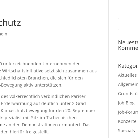
chutz
mein
Neuest
Komme
800 unterzeichnenden Unternehmen der
Kategor
ie Wirtschaftsinitiative setzt sich zusammen aus
Aktuelles
iedlichsten Branchen, die sich für den
Allgemei
-Bewegung aktiv unterstützen.
Grundstü
 des völkerrechtlich verbindlichen Pariser
Job Blog
Erderwärmung auf deutlich unter 2 Grad
ie Klimaschutzbewegung für den 20. September
Job-Foru
kspezialist mit Sitz im Tschechischen
Konzerte
ahme an den Demonstrationen ermuntert. Das
Specials
den hierfür freigestellt.