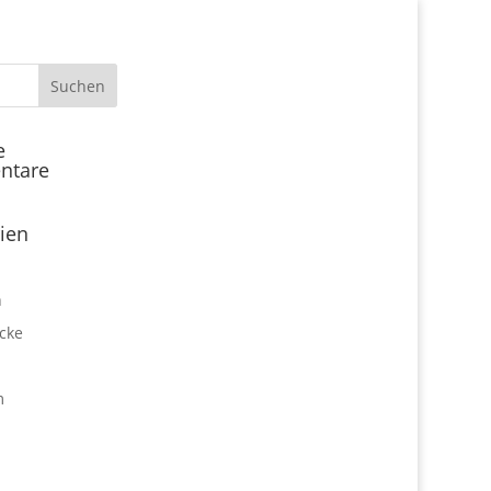
Start
e
ntare
Locations
Expo Park kulinarisch
ien
Über uns
Expo Lounge: Das Afterwork
n
Netzwerktreffen
cke
Jobangebote
Firmen vor Ort
m
Impressum
Datenschutz
expo2000revisited