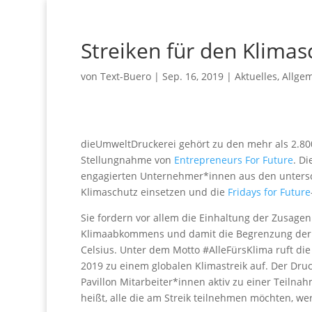
Streiken für den Klimas
von
Text-Buero
|
Sep. 16, 2019
|
Aktuelles
,
Allge
dieUmweltDruckerei gehört zu den mehr als 2.
Stellungnahme von
Entrepreneurs For Future
. D
engagierten Unternehmer*innen aus den untersch
Klimaschutz einsetzen und die
Fridays for Future
Sie fordern vor allem die Einhaltung der Zusagen
Klimaabkommens und damit die Begrenzung der 
Celsius. Unter dem Motto #AlleFürsKlima ruft d
2019 zu einem globalen Klimastreik auf. Der Druc
Pavillon Mitarbeiter*innen aktiv zu einer Teiln
heißt, alle die am Streik teilnehmen möchten, wer