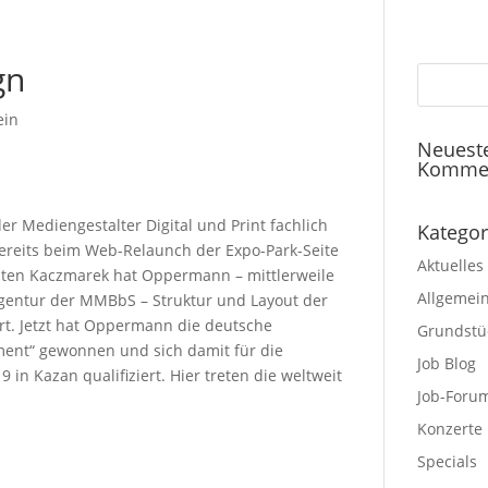
gn
ein
Neuest
Komme
r Mediengestalter Digital und Print fachlich
Kategor
 bereits beim Web-Relaunch der Expo-Park-Seite
Aktuelles
ten Kaczmarek hat Oppermann – mittlerweile
Allgemei
gentur der MMBbS – Struktur und Layout der
rt. Jetzt hat Oppermann die deutsche
Grundstü
ment“ gewonnen und sich damit für die
Job Blog
 in Kazan qualifiziert. Hier treten die weltweit
Job-Foru
Konzerte
Specials