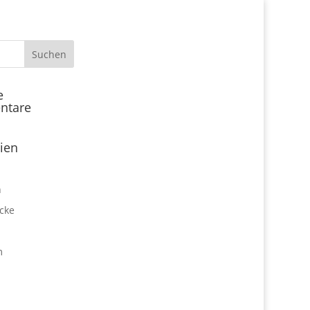
Start
e
ntare
Locations
Expo Park kulinarisch
ien
Über uns
Expo Lounge: Das Afterwork
n
Netzwerktreffen
cke
Jobangebote
Firmen vor Ort
m
Impressum
Datenschutz
expo2000revisited