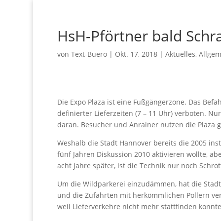
HsH-Pförtner bald Schr
von
Text-Buero
|
Okt. 17, 2018
|
Aktuelles
,
Allge
Die Expo Plaza ist eine Fußgängerzone. Das Befa
definierter Lieferzeiten (7 – 11 Uhr) verboten. N
daran. Besucher und Anrainer nutzen die Plaza g
Weshalb die Stadt Hannover bereits die 2005 insta
fünf Jahren Diskussion 2010 aktivieren wollte, abe
acht Jahre später, ist die Technik nur noch Schrot
Um die Wildparkerei einzudämmen, hat die Stadt 
und die Zufahrten mit herkömmlichen Pollern vers
weil Lieferverkehre nicht mehr stattfinden konnt