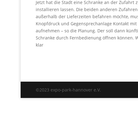
Jetzt hat die Stadt eine Schranke an der Zufahr
installieren lassen. Die beiden anderen Zufahren 
außerhalb der Lieferzeiten befahren möchte, mu
Knopfdruck und Gegensprechanlage Kontakt mit
aufnehmen – so die Planung. Der soll dann künfti
Schranke durch Fernbedienung öffnen können. Wan
klar
©2023 expo-park-hannover e.V.