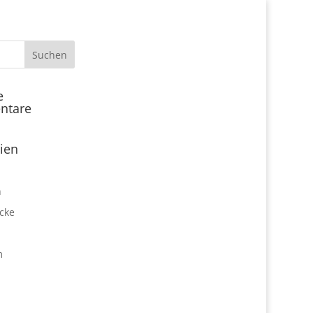
Start
e
ntare
Locations
Expo Park kulinarisch
ien
Über uns
Expo Lounge: Das Afterwork
n
Netzwerktreffen
cke
Jobangebote
Firmen vor Ort
m
Impressum
Datenschutz
expo2000revisited