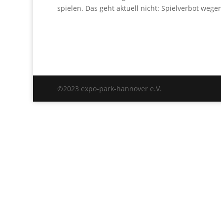
spielen. Das geht aktuell nicht: Spielverbot weg
©2023 expo-park-hannover e.V.