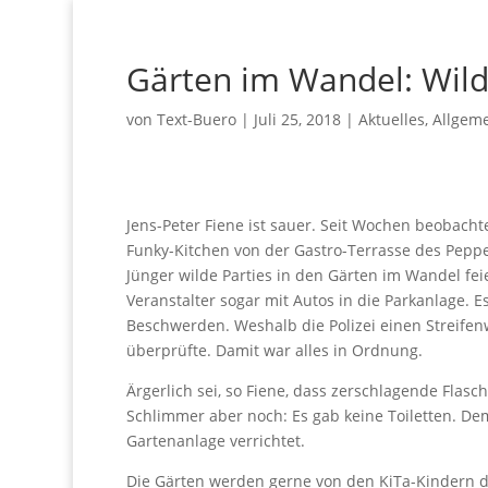
Gärten im Wandel: Wild
von
Text-Buero
|
Juli 25, 2018
|
Aktuelles
,
Allgem
Jens-Peter Fiene ist sauer. Seit Wochen beobach
Funky-Kitchen von der Gastro-Terrasse des Pepp
Jünger wilde Parties in den Gärten im Wandel fe
Veranstalter sogar mit Autos in die Parkanlage. 
Beschwerden. Weshalb die Polizei einen Streif
überprüfte. Damit war alles in Ordnung.
Ärgerlich sei, so Fiene, dass zerschlagende Flasc
Schlimmer aber noch: Es gab keine Toiletten. D
Gartenanlage verrichtet.
Die Gärten werden gerne von den KiTa-Kindern d