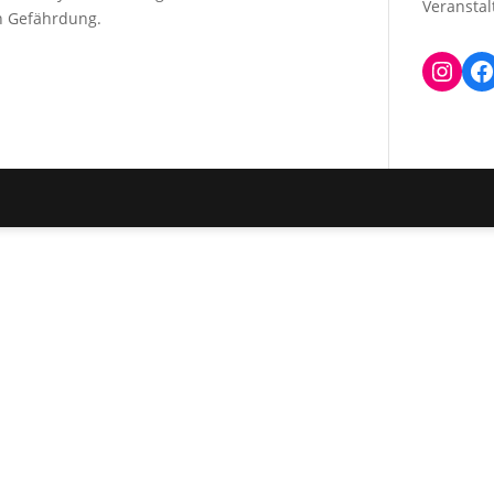
Veransta
en Gefährdung.
Inst
F