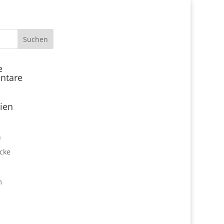
Start
e
ntare
Locations
Expo Park kulinarisch
ien
Über uns
Expo Lounge: Das Afterwork
n
Netzwerktreffen
cke
Jobangebote
Firmen vor Ort
m
Impressum
Datenschutz
expo2000revisited