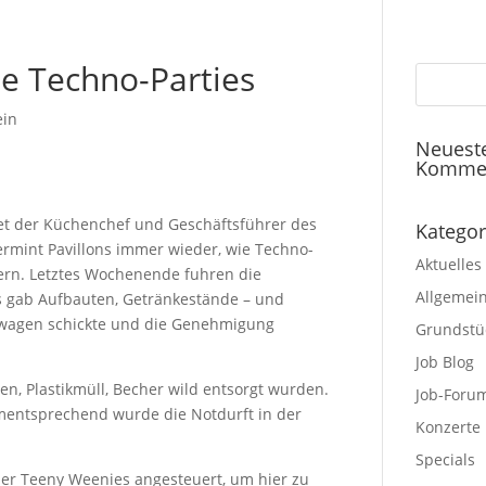
e Techno-Parties
ein
Neuest
Komme
tet der Küchenchef und Geschäftsführer des
Kategor
ermint Pavillons immer wieder, wie Techno-
Aktuelles
iern. Letztes Wochenende fuhren die
Allgemei
Es gab Aufbauten, Getränkestände – und
enwagen schickte und die Genehmigung
Grundstü
Job Blog
hen, Plastikmüll, Becher wild entsorgt wurden.
Job-Foru
ementsprechend wurde die Notdurft in der
Konzerte
Specials
er Teeny Weenies angesteuert, um hier zu