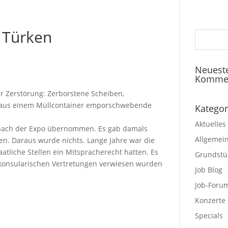
 Türken
Neuest
Komme
der Zerstörung: Zerborstene Scheiben,
e aus einem Müllcontainer emporschwebende
Kategor
Aktuelles
it nach der Expo übernommen. Es gab damals
Allgemei
en. Daraus wurde nichts. Lange Jahre war die
aatliche Stellen ein Mitspracherecht hatten. Es
Grundstü
 konsularischen Vertretungen verwiesen wurden
Job Blog
Job-Foru
Konzerte
Specials