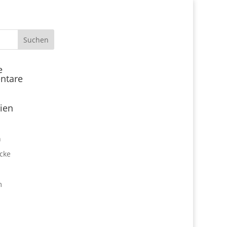
Start
e
ntare
Locations
Expo Park kulinarisch
ien
Über uns
Expo Lounge: Das Afterwork
n
Netzwerktreffen
cke
Jobangebote
Firmen vor Ort
m
Impressum
Datenschutz
expo2000revisited