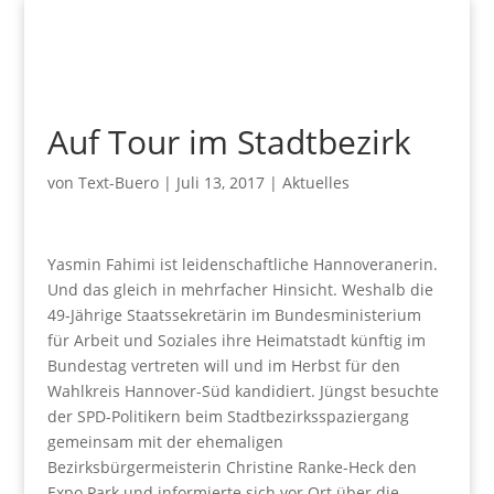
Auf Tour im Stadtbezirk
von
Text-Buero
|
Juli 13, 2017
|
Aktuelles
Yasmin Fahimi ist leidenschaftliche Hannoveranerin.
Und das gleich in mehrfacher Hinsicht. Weshalb die
49-Jährige Staatssekretärin im Bundesministerium
für Arbeit und Soziales ihre Heimatstadt künftig im
Bundestag vertreten will und im Herbst für den
Wahlkreis Hannover-Süd kandidiert. Jüngst besuchte
der SPD-Politikern beim Stadtbezirksspaziergang
gemeinsam mit der ehemaligen
Bezirksbürgermeisterin Christine Ranke-Heck den
Expo Park und informierte sich vor Ort über die