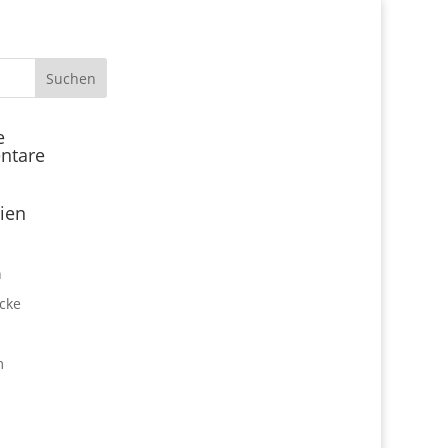
Start
e
ntare
Locations
Expo Park kulinarisch
ien
Über uns
Expo Lounge: Das Afterwork
n
Netzwerktreffen
cke
Jobangebote
Firmen vor Ort
m
Impressum
Datenschutz
expo2000revisited