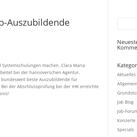
b-Auszubildende
Neuest
Komme
Kategor
d Systemschulungen machen. Clara Maria
rbeitet bei der hannoverschen Agentur,
Aktuelles
s bundesweit beste Auszubildende für
Allgemei
ei der Abschlussprüfung bei der IHK erreichte
Grundstü
bnis!
Job Blog
Job-Foru
Konzerte
Specials