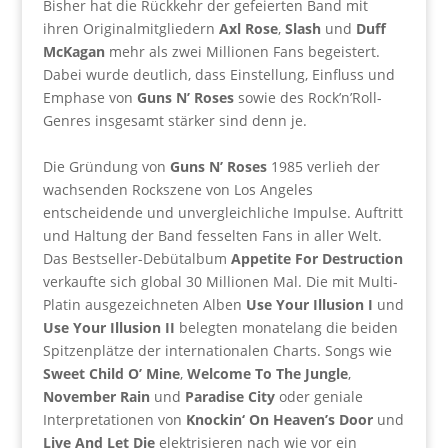
Bisher hat die Rückkehr der gefeierten Band mit
ihren Originalmitgliedern
Axl Rose
,
Slash
und
Duff
McKagan
mehr als zwei Millionen Fans begeistert.
Dabei wurde deutlich, dass Einstellung, Einfluss und
Emphase von
Guns N’ Roses
sowie des Rock’n’Roll-
Genres insgesamt stärker sind denn je.
Die Gründung von
Guns N’ Roses
1985 verlieh der
wachsenden Rockszene von Los Angeles
entscheidende und unvergleichliche Impulse. Auftritt
und Haltung der Band fesselten Fans in aller Welt.
Das Bestseller-Debütalbum
Appetite For Destruction
verkaufte sich global 30 Millionen Mal. Die mit Multi-
Platin ausgezeichneten Alben
Use Your Illusion I
und
Use Your Illusion II
belegten monatelang die beiden
Spitzenplätze der internationalen Charts. Songs wie
Sweet Child O’ Mine
,
Welcome To The Jungle
,
November Rain
und
Paradise City
oder geniale
Interpretationen von
Knockin‘ On Heaven’s Door
und
Live And Let Die
elektrisieren nach wie vor ein