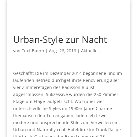
Urban-Style zur Nacht
von
Text-Buero
|
Aug. 26, 2016
|
Aktuelles
Geschafft: Die im Dezember 2014 begonnene und im
laufenden Betrieb durchgeführte Renovierung aller
vier Zimmeretagen des Radisson Blu ist
abgeschlossen. Sukzessive wurden die 250 Zimmer
Etage um Etage aufgefrischt. Wo früher vier
unterschiedliche Styles im 1990er Jahre Charme
thematisch den Ton angaben, laden jetzt zwei
modere und ansprechende Stile zum Verweilen ein:
Urban und Naturally cool. Hoteldirektor Frank Raspe
führte als Gastgeber der Expo Lounge gut 25