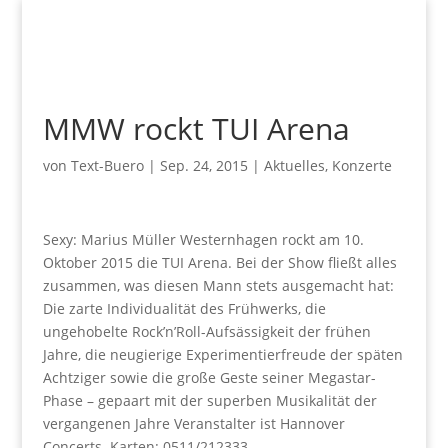
MMW rockt TUI Arena
von
Text-Buero
|
Sep. 24, 2015
|
Aktuelles
,
Konzerte
Sexy: Marius Müller Westernhagen rockt am 10.
Oktober 2015 die TUI Arena. Bei der Show fließt alles
zusammen, was diesen Mann stets ausgemacht hat:
Die zarte Individualität des Frühwerks, die
ungehobelte Rock’n’Roll-Aufsässigkeit der frühen
Jahre, die neugierige Experimentierfreude der späten
Achtziger sowie die große Geste seiner Megastar-
Phase – gepaart mit der superben Musikalität der
vergangenen Jahre Veranstalter ist Hannover
Concerts. Karten: 0511/212333.