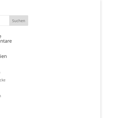
Start
e
ntare
Locations
Expo Park kulinarisch
ien
Über uns
Expo Lounge: Das Afterwork
n
Netzwerktreffen
cke
Jobangebote
Firmen vor Ort
m
Impressum
Datenschutz
expo2000revisited