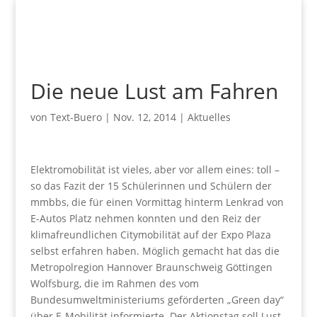
Die neue Lust am Fahren
von
Text-Buero
|
Nov. 12, 2014
|
Aktuelles
Elektromobilität ist vieles, aber vor allem eines: toll –
so das Fazit der 15 Schülerinnen und Schülern der
mmbbs, die für einen Vormittag hinterm Lenkrad von
E-Autos Platz nehmen konnten und den Reiz der
klimafreundlichen Citymobilität auf der Expo Plaza
selbst erfahren haben. Möglich gemacht hat das die
Metropolregion Hannover Braunschweig Göttingen
Wolfsburg, die im Rahmen des vom
Bundesumweltministeriums geförderten „Green day“
über E-Mobilität informierte. Der Aktionstag soll Lust