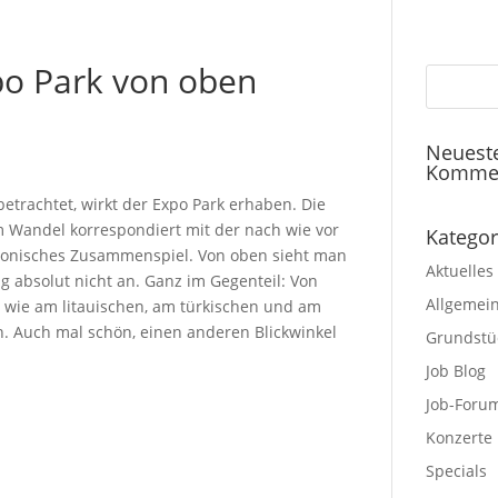
xpo Park von oben
Neuest
Komme
 betrachtet, wirkt der Expo Park erhaben. Die
im Wandel korrespondiert mit der nach wie vor
Kategor
armonisches Zusammenspiel. Von oben sieht man
Aktuelles
g absolut nicht an. Ganz im Gegenteil: Von
Allgemei
n wie am litauischen, am türkischen und am
en. Auch mal schön, einen anderen Blickwinkel
Grundstü
Job Blog
Job-Foru
Konzerte
Specials