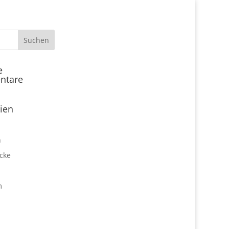
Start
e
ntare
Locations
Expo Park kulinarisch
ien
Über uns
Expo Lounge: Das Afterwork
n
Netzwerktreffen
cke
Jobangebote
Firmen vor Ort
m
Impressum
Datenschutz
expo2000revisited