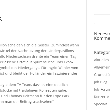
k
Neuest
Komme
illon scheiden sich die Geister. Zumindest wenn
winkel der Nachnutzung der Länderpavillons
Kategor
Hallo Niedersachsen drehte ein Team einen Tag
Aktuelles
„Verlassene Orte“ auf Spurensuche. Das Expo-
Allgemei
 Symbol des Niedergangs. Für Ingrid Wähler vom
st und bleibt der Holländer ein faszinierendes
Grundstü
Job Blog
sagte dem TV-Team, dass es eine deutlich
Job-Foru
ndstücke mit tragfähigen Konzepten gäbe.
ig und Thomas Heitmann für den Expo Park
Konzerte
ann man der Beitrag „nachsehen“
Specials