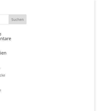
Start
e
ntare
Locations
Expo Park kulinarisch
ien
Über uns
Expo Lounge: Das Afterwork
n
Netzwerktreffen
cke
Jobangebote
Firmen vor Ort
m
Impressum
Datenschutz
expo2000revisited