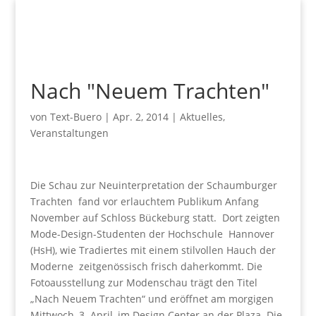
Nach "Neuem Trachten"
von
Text-Buero
|
Apr. 2, 2014
|
Aktuelles
,
Veranstaltungen
Die Schau zur Neuinterpretation der Schaumburger
Trachten fand vor erlauchtem Publikum Anfang
November auf Schloss Bückeburg statt. Dort zeigten
Mode-Design-Studenten der Hochschule Hannover
(HsH), wie Tradiertes mit einem stilvollen Hauch der
Moderne zeitgenössisch frisch daherkommt. Die
Fotoausstellung zur Modenschau trägt den Titel
„Nach Neuem Trachten“ und eröffnet am morgigen
Mittwoch, 3. April, im Design Center an der Plaza. Die