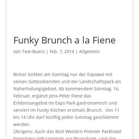
Funky Brunch a la Fiene
von
Text-Buero
|
Feb. 7, 2014
|
Allgemein
Bisher lockten am Sonntag nur der Expowal mit
seinen Gottesdiensten und der Landschaftspark als
Naherholungsgebiet. Ab kommendem Sonntag, 16.
Februar, ergänzt Jens-Peter Fiene das
Erlebnisangebot im Expo Park gastronomisch und
serviert im Funky Kitchen erstmals Brunch. Von 11
bis 14 Uhr darf künftig jeden Sonntag geschlemmt
werden.
Übrigens: Auch das Best Western Premier Parkhotel
Kronsberg lädt sonntags zur Brunchzeit. Und das