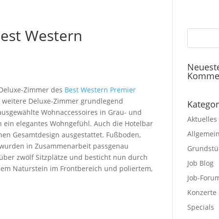
est Western
Neuest
Komme
0 Deluxe-Zimmer des
Best Western Premier
 30 weitere Deluxe-Zimmer grundlegend
Kategor
 ausgewählte Wohnaccessoires in Grau- und
Aktuelles
ein elegantes Wohngefühl. Auch die Hotelbar
Allgemei
en Gesamtdesign ausgestattet. Fußboden,
e wurden in Zusammenarbeit passgenau
Grundstü
über zwölf Sitzplätze und besticht nun durch
Job Blog
lem Naturstein im Frontbereich und poliertem,
Job-Foru
Konzerte
Specials