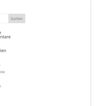
Start
e
ntare
Locations
Expo Park kulinarisch
ien
Über uns
Expo Lounge: Das Afterwork
n
Netzwerktreffen
cke
Jobangebote
Firmen vor Ort
m
Impressum
Datenschutz
expo2000revisited