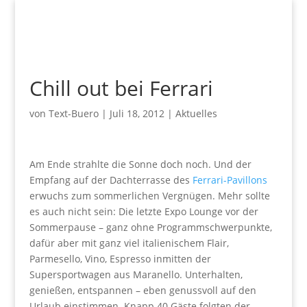
Chill out bei Ferrari
von
Text-Buero
|
Juli 18, 2012
|
Aktuelles
Am Ende strahlte die Sonne doch noch. Und der
Empfang auf der Dachterrasse des
Ferrari-Pavillons
erwuchs zum sommerlichen Vergnügen. Mehr sollte
es auch nicht sein: Die letzte Expo Lounge vor der
Sommerpause – ganz ohne Programmschwerpunkte,
dafür aber mit ganz viel italienischem Flair,
Parmesello, Vino, Espresso inmitten der
Supersportwagen aus Maranello. Unterhalten,
genießen, entspannen – eben genussvoll auf den
Urlaub einstimmen. Knapp 40 Gäste folgten der