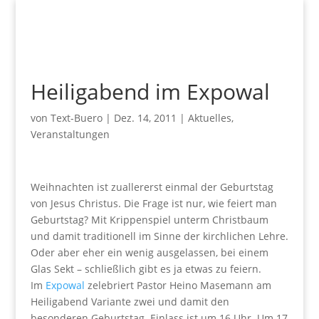
Heiligabend im Expowal
von
Text-Buero
|
Dez. 14, 2011
|
Aktuelles
,
Veranstaltungen
Weihnachten ist zuallererst einmal der Geburtstag
von Jesus Christus. Die Frage ist nur, wie feiert man
Geburtstag? Mit Krippenspiel unterm Christbaum
und damit traditionell im Sinne der kirchlichen Lehre.
Oder aber eher ein wenig ausgelassen, bei einem
Glas Sekt – schließlich gibt es ja etwas zu feiern.
Im
Expowal
zelebriert Pastor Heino Masemann am
Heiligabend Variante zwei und damit den
besonderen Geburtstag. Einlass ist um 16 Uhr. Um 17