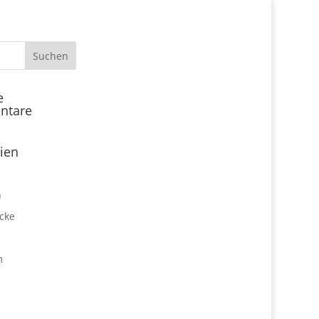
Start
e
ntare
Locations
Expo Park kulinarisch
ien
Über uns
Expo Lounge: Das Afterwork
n
Netzwerktreffen
cke
Jobangebote
Firmen vor Ort
m
Impressum
Datenschutz
expo2000revisited