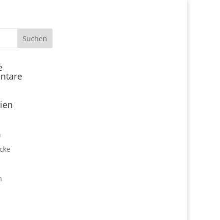
Start
e
ntare
Locations
Expo Park kulinarisch
ien
Über uns
Expo Lounge: Das Afterwork
n
Netzwerktreffen
cke
Jobangebote
Firmen vor Ort
m
Impressum
Datenschutz
expo2000revisited