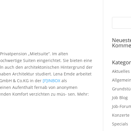
Neuest
Komme
Privatpension „Mietsuite“. Im alten
hwertige Suiten eingerichtet. Sie bieten eine
Kategor
ln auch den architektonischen Hintergrund der
Aktuelles
aben Architektur studiert. Lena Emde arbeitet
Allgemei
k GmbH & Co.KG in der
[F]INBOX
als
 seinen Aufenthalt fernab von anonymen
Grundstü
enden Komfort verzichten zu müs- sen. Mehr:
Job Blog
Job-Foru
Konzerte
Specials