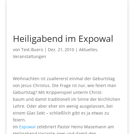
Heiligabend im Expowal
von
Text-Buero
|
Dez. 21, 2010
|
Aktuelles
,
Veranstaltungen
Weihnachten ist zuallererst einmal der Geburtstag
von Jesus Christus. Die Frage ist nur, wie feiert man
Geburtstag? Mit Krippenspiel unterm Christ-
baum und damit traditionell im Sinne der kirchlichen
Lehre. Oder aber eher ein wenig ausgelassen, bei
einem Glas Sekt – schließlich gibt es ja etwas zu
feiern.
Im
Expowal
zelebriert Pastor Heino Masemann am
Heiligabend Variante zwei und damit den