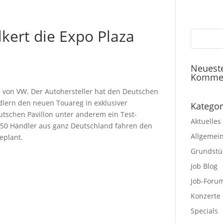
kert die Expo Plaza
Neuest
Komme
n von VW. Der Autohersteller hat den Deutschen
dlern den neuen Touareg in exklusiver
Kategor
tschen Pavillon unter anderem ein Test-
Aktuelles
450 Händler aus ganz Deutschland fahren den
Allgemei
geplant.
Grundstü
Job Blog
Job-Foru
Konzerte
Specials