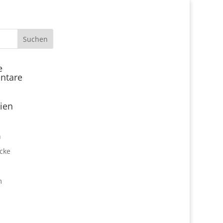
Start
e
ntare
Locations
Expo Park kulinarisch
ien
Über uns
Expo Lounge: Das Afterwork
n
Netzwerktreffen
cke
Jobangebote
Firmen vor Ort
m
Impressum
Datenschutz
expo2000revisited