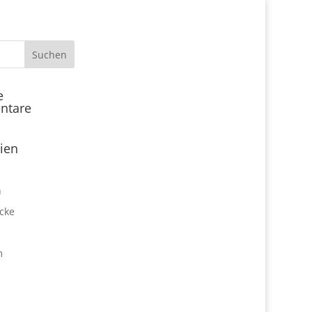
Start
e
ntare
Locations
Expo Park kulinarisch
ien
Über uns
Expo Lounge: Das Afterwork
n
Netzwerktreffen
cke
Jobangebote
Firmen vor Ort
m
Impressum
Datenschutz
expo2000revisited