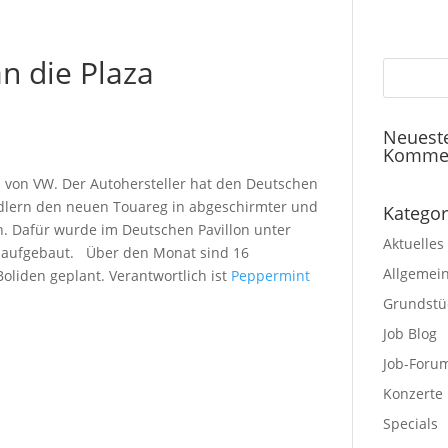
n die Plaza
Neuest
Komme
n von VW. Der Autohersteller hat den Deutschen
ndlern den neuen Touareg in abgeschirmter und
Kategor
n. Dafür wurde im Deutschen Pavillon unter
Aktuelles
t aufgebaut. Über den Monat sind 16
Allgemei
liden geplant. Verantwortlich ist
Peppermint
Grundstü
Job Blog
Job-Foru
Konzerte
Specials