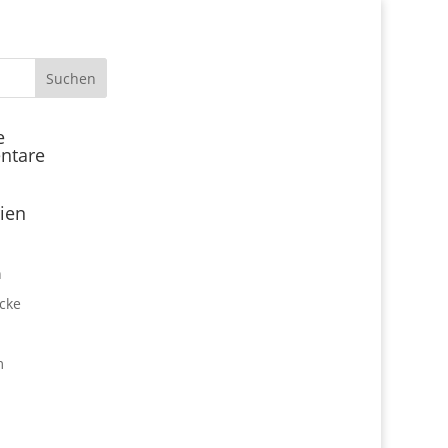
Start
e
ntare
Locations
Expo Park kulinarisch
ien
Über uns
Expo Lounge: Das Afterwork
n
Netzwerktreffen
cke
Jobangebote
Firmen vor Ort
m
Impressum
Datenschutz
expo2000revisited