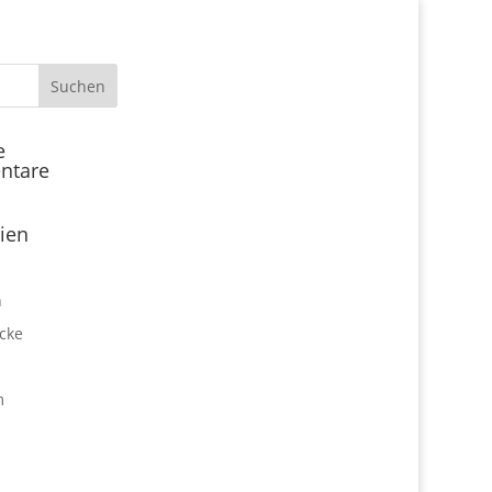
Start
e
ntare
Locations
Expo Park kulinarisch
ien
Über uns
Expo Lounge: Das Afterwork
n
Netzwerktreffen
cke
Jobangebote
Firmen vor Ort
m
Impressum
Datenschutz
expo2000revisited