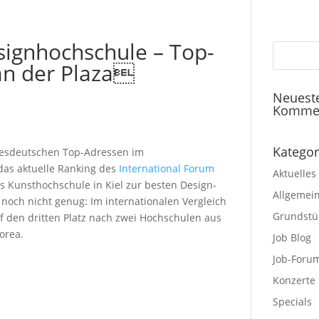
signhochschule – Top-
an der Plaza
Neuest
Komme
Kategor
desdeutschen Top-Adressen im
das aktuelle Ranking des
International Forum
Aktuelles
 Kunsthochschule in Kiel zur besten Design-
Allgemei
noch nicht genug: Im internationalen Vergleich
Grundstü
auf den dritten Platz nach zwei Hochschulen aus
orea.
Job Blog
Job-Foru
Konzerte
Specials